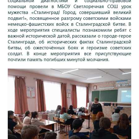
социальной
диагностики
и
социально-правовой
помощи провели в МБОУ Светлоречная СОШ урок
мужества «Сталинград! Город, совершивший великий
подвиг!», посвященное разгрому советскими войсками
немецко-фашистских
войск
в
Сталинградской
битве.
В
ходе
мероприятия специалисты познакомили ребят с
важной исторической датой, рассказали о городе-герое
Сталинграде, об исторических фактах Сталинградской
битвы, об ожесточённых
боях
и
героизме
советских
солдат.
В
конце
мероприятия
все присутствующие
почтили память погибших минутой молчания.