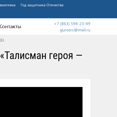
авматизма
Год защитника Отечества
+7 (863) 594-23-49
Контакты
gurosrc@mail.ru
(1)
 «Талисман героя —