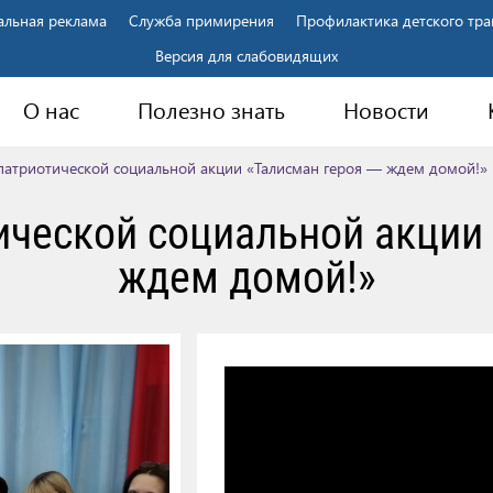
альная реклама
Служба примирения
Профилактика детского тр
Версия для слабовидящих
О нас
Полезно знать
Новости
патриотической социальной акции «Талисман героя — ждем домой!» 
ической социальной акции
ждем домой!»